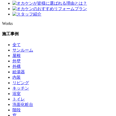
Works
施工事例
全て
サンルーム
屋根
外壁
外構
給湯器
内装
リビング
キッチン
浴室
トイレ
洗面化粧台
階段
窓