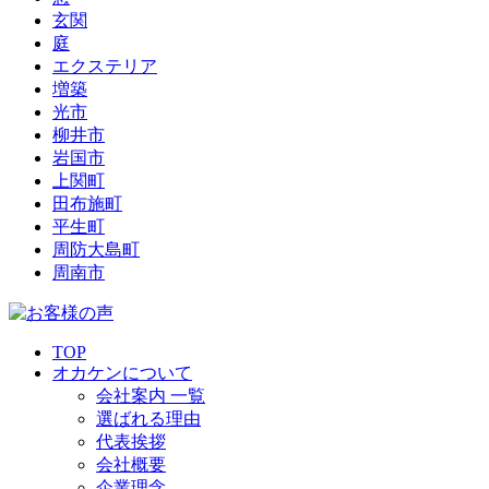
玄関
庭
エクステリア
増築
光市
柳井市
岩国市
上関町
田布施町
平生町
周防大島町
周南市
TOP
オカケンについて
会社案内 一覧
選ばれる理由
代表挨拶
会社概要
企業理念