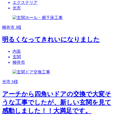
エクステリア
光市
柳井市 J様
明るくなってきれいになりました
内装
玄関
柳井市
光市 S様
アーチから四角いドアの交換で大変そ
うな工事でしたが、新しい玄関を見て
感動しました！！大満足です。