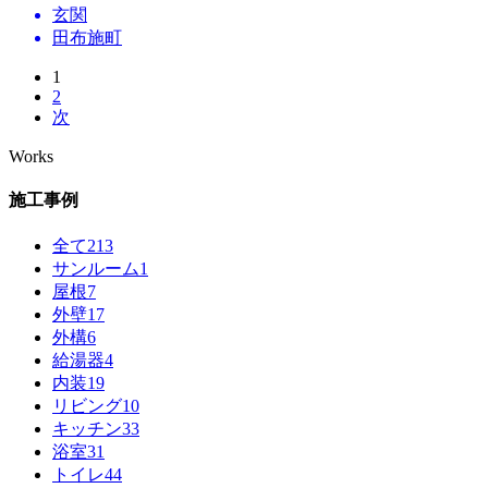
玄関
田布施町
1
2
次
Works
施工事例
全て
213
サンルーム
1
屋根
7
外壁
17
外構
6
給湯器
4
内装
19
リビング
10
キッチン
33
浴室
31
トイレ
44