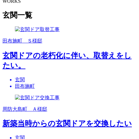
WORKS
玄関一覧
田布施町 Ｓ様邸
玄関ドアの老朽化に伴い、取替えをし
たい。
玄関
田布施町
周防大島町 Ａ様邸
新築当時からの玄関ドアを交換したい
玄関