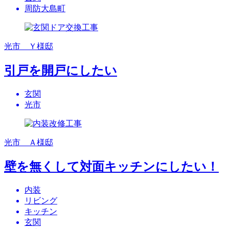
周防大島町
光市 Ｙ様邸
引戸を開戸にしたい
玄関
光市
光市 Ａ様邸
壁を無くして対面キッチンにしたい！
内装
リビング
キッチン
玄関