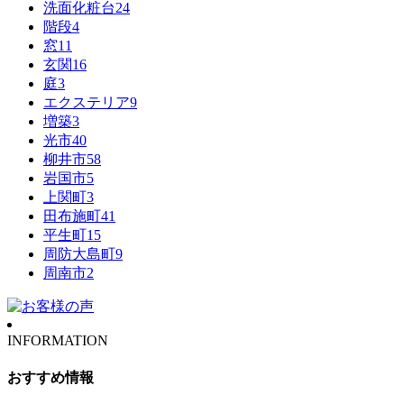
洗面化粧台
24
階段
4
窓
11
玄関
16
庭
3
エクステリア
9
増築
3
光市
40
柳井市
58
岩国市
5
上関町
3
田布施町
41
平生町
15
周防大島町
9
周南市
2
INFORMATION
おすすめ情報