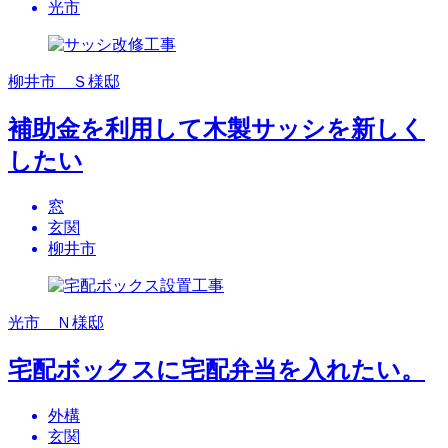
光市
柳井市 Ｓ様邸
補助金を利用して木製サッシを新しく
したい
窓
玄関
柳井市
光市 Ｎ様邸
宅配ボックスに宅配弁当を入れたい。
外構
玄関