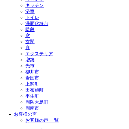
キッチン
浴室
トイレ
洗面化粧台
階段
窓
玄関
庭
エクステリア
増築
光市
柳井市
岩国市
上関町
田布施町
平生町
周防大島町
周南市
お客様の声
お客様の声 一覧