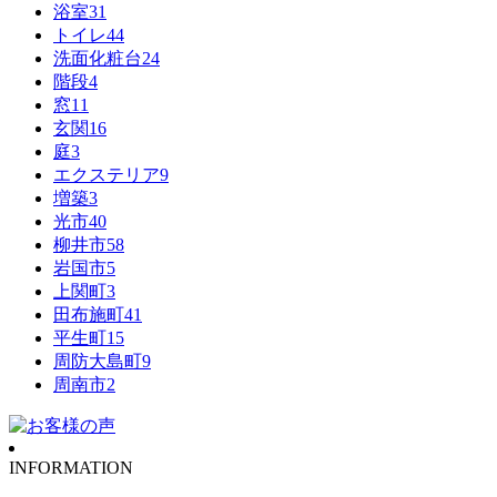
浴室
31
トイレ
44
洗面化粧台
24
階段
4
窓
11
玄関
16
庭
3
エクステリア
9
増築
3
光市
40
柳井市
58
岩国市
5
上関町
3
田布施町
41
平生町
15
周防大島町
9
周南市
2
INFORMATION