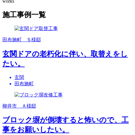
works
施工事例一覧
田布施町 Ｓ様邸
玄関ドアの老朽化に伴い、取替えをし
たい。
玄関
田布施町
柳井市 Ａ様邸
ブロック塀が倒壊すると怖いので、工
事をお願いしたい。