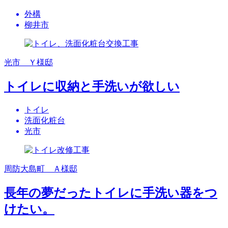
外構
柳井市
光市 Ｙ様邸
トイレに収納と手洗いが欲しい
トイレ
洗面化粧台
光市
周防大島町 Ａ様邸
長年の夢だったトイレに手洗い器をつ
けたい。