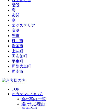
階段
窓
玄関
庭
エクステリア
増築
光市
柳井市
岩国市
上関町
田布施町
平生町
周防大島町
周南市
TOP
オカケンについて
会社案内 一覧
選ばれる理由