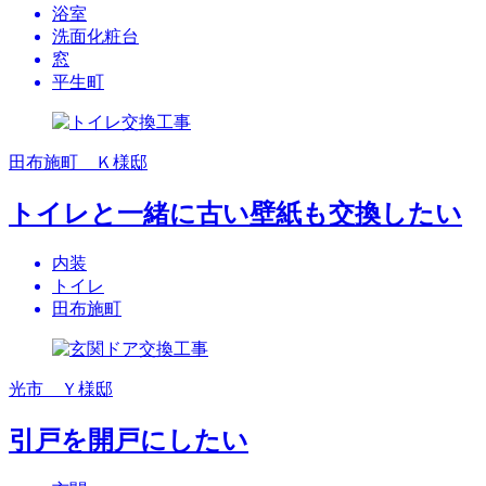
浴室
洗面化粧台
窓
平生町
田布施町 Ｋ様邸
トイレと一緒に古い壁紙も交換したい
内装
トイレ
田布施町
光市 Ｙ様邸
引戸を開戸にしたい