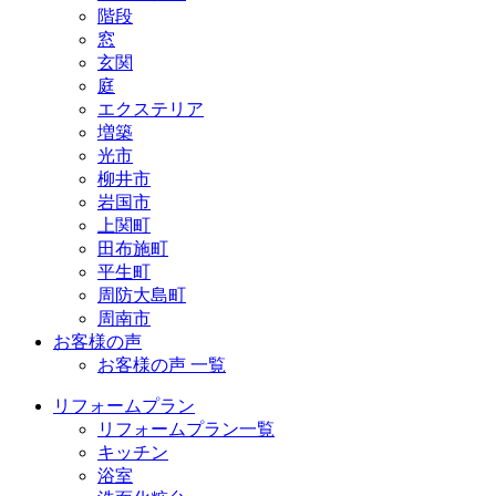
階段
窓
玄関
庭
エクステリア
増築
光市
柳井市
岩国市
上関町
田布施町
平生町
周防大島町
周南市
お客様の声
お客様の声 一覧
リフォームプラン
リフォームプラン一覧
キッチン
浴室