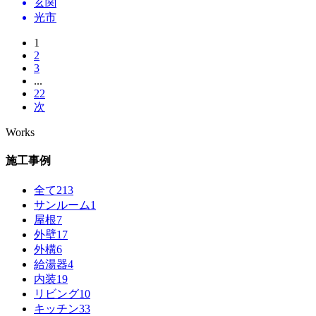
玄関
光市
1
2
3
...
22
次
Works
施工事例
全て
213
サンルーム
1
屋根
7
外壁
17
外構
6
給湯器
4
内装
19
リビング
10
キッチン
33