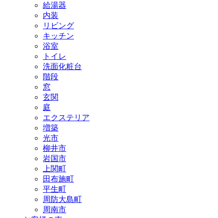
給湯器
内装
リビング
キッチン
浴室
トイレ
洗面化粧台
階段
窓
玄関
庭
エクステリア
増築
光市
柳井市
岩国市
上関町
田布施町
平生町
周防大島町
周南市