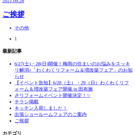
2021.09.28
ご挨拶
その他
1
最新記事
6/27(土)・28(日)開催！梅雨の住まいのお悩みをスッキ
リ解消♪「わくわくリフォーム＆増改築フェア」のお知
らせ
【イベント告知】6/28（土）・29（日）わくわくリフ
ォーム＆増改築フェア開催 in 田布施
🎉リフォームイベント開催決定！✨
チラシ掲載
キッチン入荷しました！
出張ショールームフェアのご案内
ご挨拶
カテゴリ