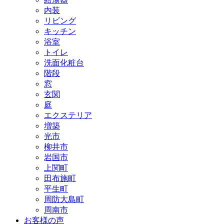
内装
リビング
キッチン
浴室
トイレ
洗面化粧台
階段
窓
玄関
庭
エクステリア
増築
光市
柳井市
岩国市
上関町
田布施町
平生町
周防大島町
周南市
お客様の声