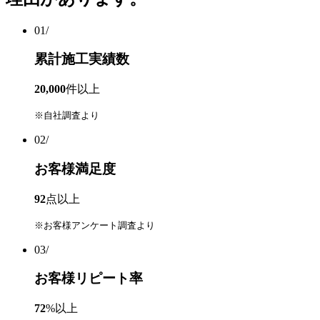
01
/
累計施工実績数
20,000
件
以上
※自社調査より
02
/
お客様満足度
92
点
以上
※お客様アンケート調査より
03
/
お客様リピート率
72
%
以上