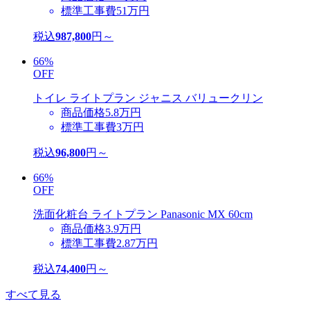
標準工事費
51
万円
税込
987,800
円～
66%
OFF
トイレ
ライトプラン
ジャニス バリュークリン
商品価格
5.8
万円
標準工事費
3
万円
税込
96,800
円～
66%
OFF
洗面化粧台
ライトプラン
Panasonic MX 60cm
商品価格
3.9
万円
標準工事費
2.87
万円
税込
74,400
円～
すべて見る