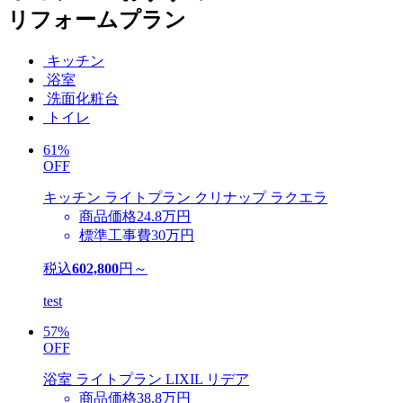
リフォームプラン
キッチン
浴室
洗面化粧台
トイレ
61%
OFF
キッチン
ライトプラン
クリナップ ラクエラ
商品価格
24.8
万円
標準工事費
30
万円
税込
602,800
円～
test
57%
OFF
浴室
ライトプラン
LIXIL リデア
商品価格
38.8
万円