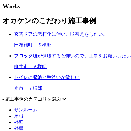
W
orks
オカケンのこだわり施工事例
玄関ドアの老朽化に伴い、取替えをしたい。
田布施町 Ｓ様邸
ブロック塀が倒壊すると怖いので、工事をお願いしたい
柳井市 Ａ様邸
トイレに収納と手洗いが欲しい
光市 Ｙ様邸
- 施工事例のカテゴリを選ぶ
サンルーム
屋根
外壁
外構