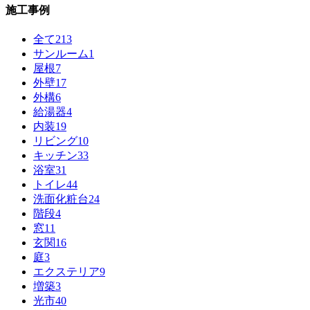
施工事例
全て
213
サンルーム
1
屋根
7
外壁
17
外構
6
給湯器
4
内装
19
リビング
10
キッチン
33
浴室
31
トイレ
44
洗面化粧台
24
階段
4
窓
11
玄関
16
庭
3
エクステリア
9
増築
3
光市
40