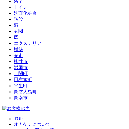
浴室
トイレ
洗面化粧台
階段
窓
玄関
庭
エクステリア
増築
光市
柳井市
岩国市
上関町
田布施町
平生町
周防大島町
周南市
TOP
オカケンについて