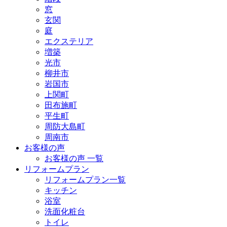
窓
玄関
庭
エクステリア
増築
光市
柳井市
岩国市
上関町
田布施町
平生町
周防大島町
周南市
お客様の声
お客様の声 一覧
リフォームプラン
リフォームプラン一覧
キッチン
浴室
洗面化粧台
トイレ