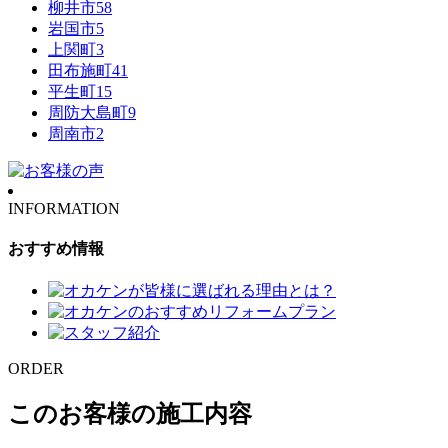
柳井市
58
岩国市
5
上関町
3
田布施町
41
平生町
15
周防大島町
9
周南市
2
INFORMATION
おすすめ情報
ORDER
このお客様の施工内容