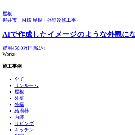
屋根
柳井市 Ｍ様 屋根・外壁改修工事
AIで作成したイメージのような外観に
費用
456.0
万円(税込)
Works
施工事例
全て
サンルーム
屋根
外壁
外構
給湯器
内装
リビング
キッチン