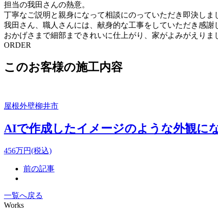
担当の我田さんの熱意。
丁寧なご説明と親身になって相談にのっていただき即決しま
我田さん、職人さんには、献身的な工事をしていただき感謝
おかげさまで細部まできれいに仕上がり、家がよみがえりま
ORDER
このお客様の施工内容
屋根
外壁
柳井市
AIで作成したイメージのような外観に
456
万円(税込)
前の記事
一覧へ戻る
Works