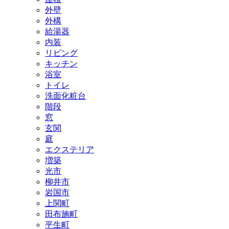
外壁
外構
給湯器
内装
リビング
キッチン
浴室
トイレ
洗面化粧台
階段
窓
玄関
庭
エクステリア
増築
光市
柳井市
岩国市
上関町
田布施町
平生町