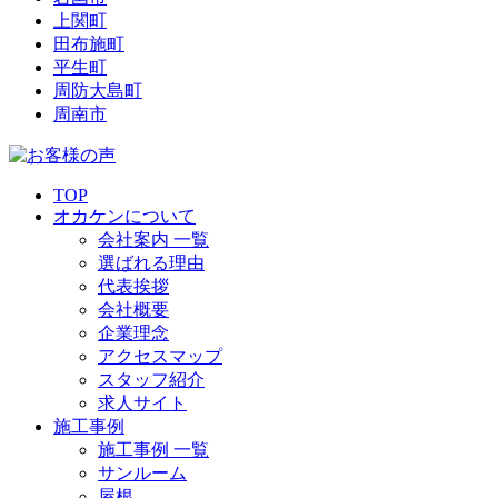
上関町
田布施町
平生町
周防大島町
周南市
TOP
オカケンについて
会社案内 一覧
選ばれる理由
代表挨拶
会社概要
企業理念
アクセスマップ
スタッフ紹介
求人サイト
施工事例
施工事例 一覧
サンルーム
屋根