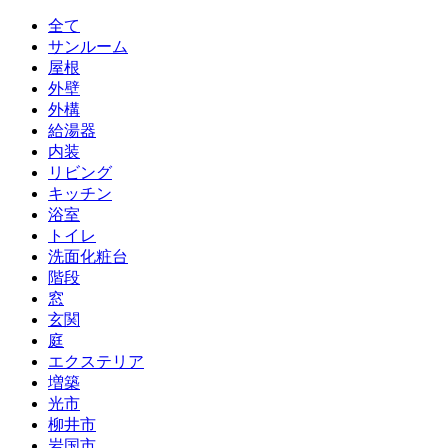
全て
サンルーム
屋根
外壁
外構
給湯器
内装
リビング
キッチン
浴室
トイレ
洗面化粧台
階段
窓
玄関
庭
エクステリア
増築
光市
柳井市
岩国市