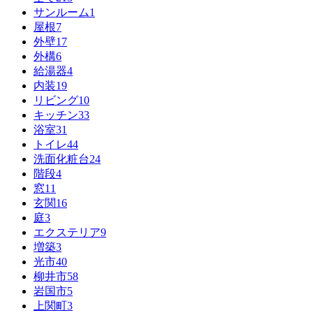
サンルーム
1
屋根
7
外壁
17
外構
6
給湯器
4
内装
19
リビング
10
キッチン
33
浴室
31
トイレ
44
洗面化粧台
24
階段
4
窓
11
玄関
16
庭
3
エクステリア
9
増築
3
光市
40
柳井市
58
岩国市
5
上関町
3