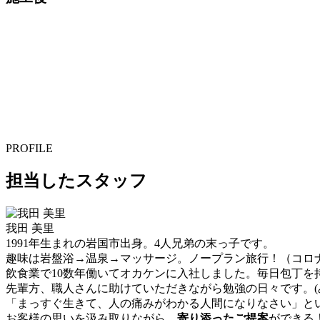
PROFILE
担当したスタッフ
我田 美里
1991年生まれの岩国市出身。4人兄弟の末っ子です。
趣味は岩盤浴→温泉→マッサージ。ノープラン旅行！（コロナで
飲食業で10数年働いてオカケンに入社しました。毎日包丁を
先輩方、職人さんに助けていただきながら勉強の日々です。(
「まっすぐ生きて、人の痛みがわかる人間になりなさい」と
お客様の思いを汲み取りながら、
寄り添ったご提案
ができる