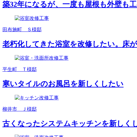
築32年になるが、一度も屋根も外壁も
田布施町 Ｓ様邸
老朽化してきた浴室を改修したい。床
平生町 Ｔ様邸
寒いタイルのお風呂を新しくしたい
柳井市 Ｊ様邸
古くなったシステムキッチンを新しく