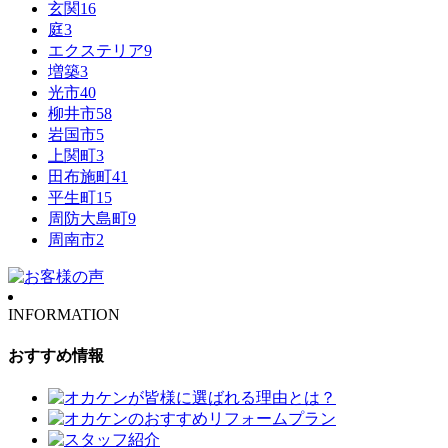
玄関
16
庭
3
エクステリア
9
増築
3
光市
40
柳井市
58
岩国市
5
上関町
3
田布施町
41
平生町
15
周防大島町
9
周南市
2
INFORMATION
おすすめ情報