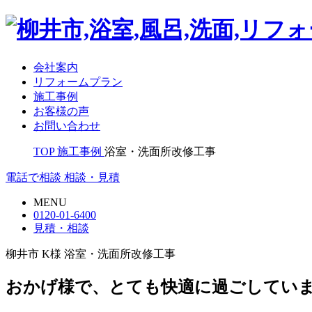
会社案内
リフォームプラン
施工事例
お客様の声
お問い合わせ
TOP
施工事例
浴室・洗面所改修工事
電話で相談
相談・見積
MENU
0120-01-6400
見積・相談
柳井市 K様 浴室・洗面所改修工事
おかげ様で、とても快適に過ごしてい