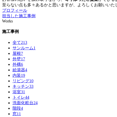
至らない点も多々あるかと思いますが、よろしくお願いいた
プロフィール
担当した施工事例
Works
施工事例
全て
213
サンルーム
1
屋根
7
外壁
17
外構
6
給湯器
4
内装
19
リビング
10
キッチン
33
浴室
31
トイレ
44
洗面化粧台
24
階段
4
窓
11