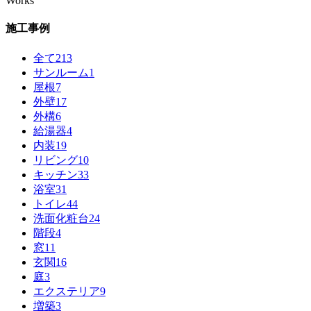
Works
施工事例
全て
213
サンルーム
1
屋根
7
外壁
17
外構
6
給湯器
4
内装
19
リビング
10
キッチン
33
浴室
31
トイレ
44
洗面化粧台
24
階段
4
窓
11
玄関
16
庭
3
エクステリア
9
増築
3