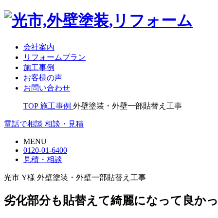
会社案内
リフォームプラン
施工事例
お客様の声
お問い合わせ
TOP
施工事例
外壁塗装・外壁一部貼替え工事
電話で相談
相談・見積
MENU
0120-01-6400
見積・相談
光市 Y様 外壁塗装・外壁一部貼替え工事
劣化部分も貼替えて綺麗になって良か