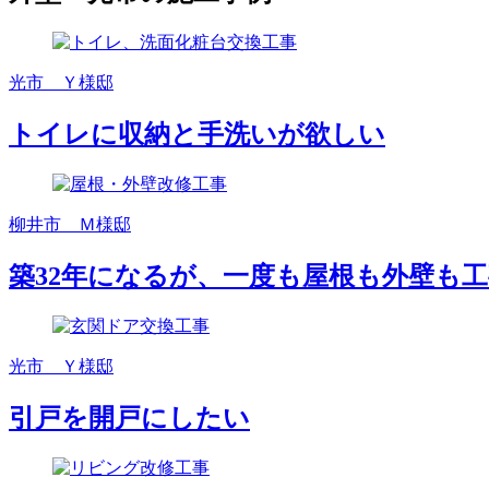
光市 Ｙ様邸
トイレに収納と手洗いが欲しい
柳井市 Ｍ様邸
築32年になるが、一度も屋根も外壁も
光市 Ｙ様邸
引戸を開戸にしたい