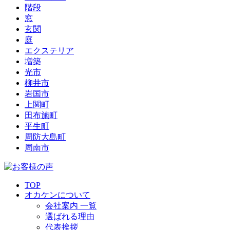
階段
窓
玄関
庭
エクステリア
増築
光市
柳井市
岩国市
上関町
田布施町
平生町
周防大島町
周南市
TOP
オカケンについて
会社案内 一覧
選ばれる理由
代表挨拶