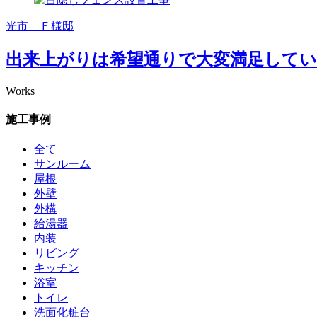
光市 Ｆ様邸
出来上がりは希望通りで大変満足して
Works
施工事例
全て
サンルーム
屋根
外壁
外構
給湯器
内装
リビング
キッチン
浴室
トイレ
洗面化粧台