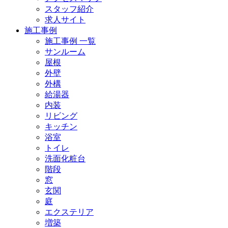
スタッフ紹介
求人サイト
施工事例
施工事例 一覧
サンルーム
屋根
外壁
外構
給湯器
内装
リビング
キッチン
浴室
トイレ
洗面化粧台
階段
窓
玄関
庭
エクステリア
増築