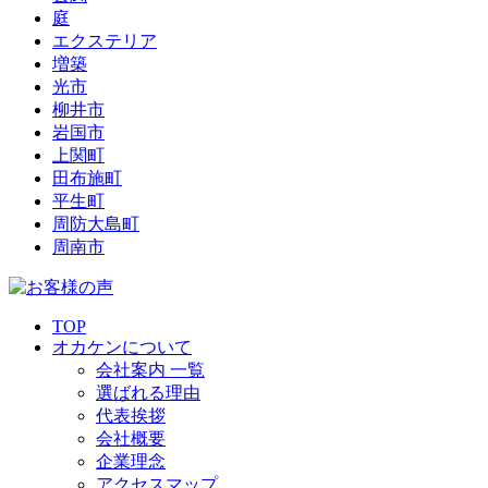
庭
エクステリア
増築
光市
柳井市
岩国市
上関町
田布施町
平生町
周防大島町
周南市
TOP
オカケンについて
会社案内 一覧
選ばれる理由
代表挨拶
会社概要
企業理念
アクセスマップ