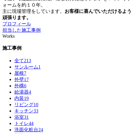
ォームを約１０年。
主に現場管理をしています。
お客様に喜んでいただけるよう
頑張ります。
プロフィール
担当した施工事例
Works
施工事例
全て
213
サンルーム
1
屋根
7
外壁
17
外構
6
給湯器
4
内装
19
リビング
10
キッチン
33
浴室
31
トイレ
44
洗面化粧台
24