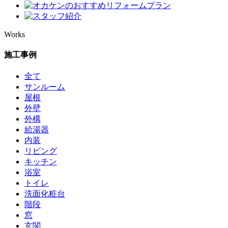
Works
施工事例
全て
サンルーム
屋根
外壁
外構
給湯器
内装
リビング
キッチン
浴室
トイレ
洗面化粧台
階段
窓
玄関