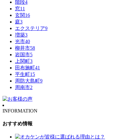
階段
4
窓
11
玄関
16
庭
3
エクステリア
9
増築
3
光市
40
柳井市
58
岩国市
5
上関町
3
田布施町
41
平生町
15
周防大島町
9
周南市
2
INFORMATION
おすすめ情報