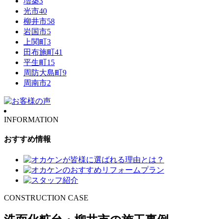
増築
3
光市
40
柳井市
58
岩国市
5
上関町
3
田布施町
41
平生町
15
周防大島町
9
周南市
2
INFORMATION
おすすめ情報
CONSTRUCTION CASE