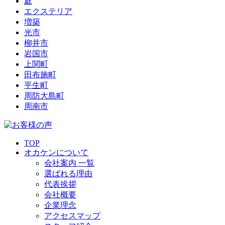
庭
エクステリア
増築
光市
柳井市
岩国市
上関町
田布施町
平生町
周防大島町
周南市
TOP
オカケンについて
会社案内 一覧
選ばれる理由
代表挨拶
会社概要
企業理念
アクセスマップ