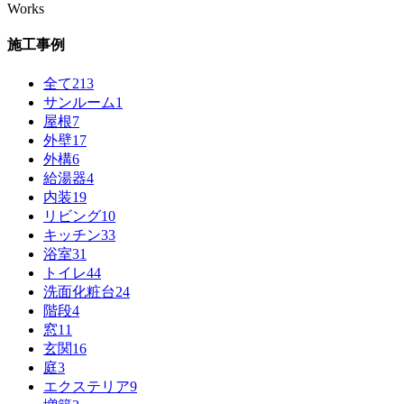
Works
施工事例
全て
213
サンルーム
1
屋根
7
外壁
17
外構
6
給湯器
4
内装
19
リビング
10
キッチン
33
浴室
31
トイレ
44
洗面化粧台
24
階段
4
窓
11
玄関
16
庭
3
エクステリア
9