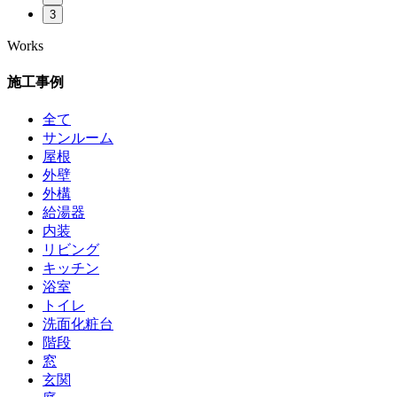
3
Works
施工事例
全て
サンルーム
屋根
外壁
外構
給湯器
内装
リビング
キッチン
浴室
トイレ
洗面化粧台
階段
窓
玄関