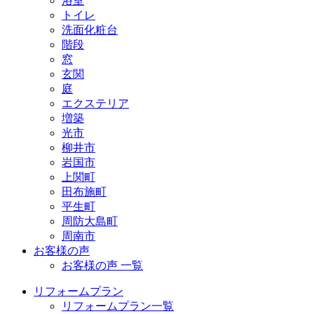
浴室
トイレ
洗面化粧台
階段
窓
玄関
庭
エクステリア
増築
光市
柳井市
岩国市
上関町
田布施町
平生町
周防大島町
周南市
お客様の声
お客様の声 一覧
リフォームプラン
リフォームプラン一覧