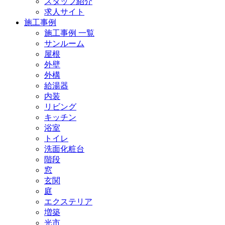
スタッフ紹介
求人サイト
施工事例
施工事例 一覧
サンルーム
屋根
外壁
外構
給湯器
内装
リビング
キッチン
浴室
トイレ
洗面化粧台
階段
窓
玄関
庭
エクステリア
増築
光市