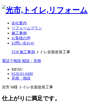
会社案内
リフォームプラン
施工事例
お客様の声
お問い合わせ
TOP
施工事例
トイレ全面改装工事
電話で相談
相談・見積
MENU
0120-01-6400
見積・相談
光市 M様 トイレ全面改装工事
仕上がりに満足です。