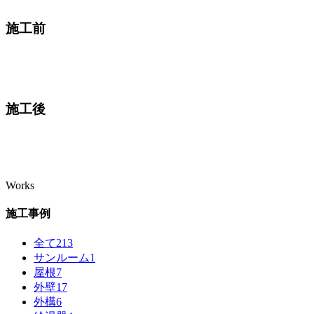
施工前
施工後
Works
施工事例
全て
213
サンルーム
1
屋根
7
外壁
17
外構
6