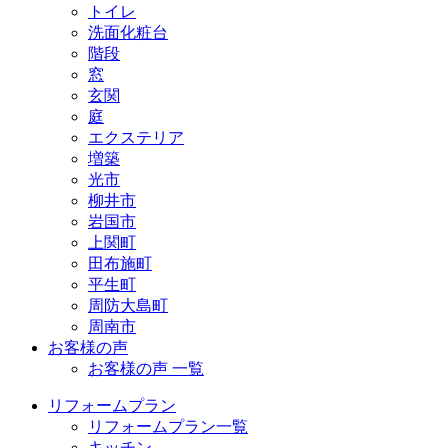
トイレ
洗面化粧台
階段
窓
玄関
庭
エクステリア
増築
光市
柳井市
岩国市
上関町
田布施町
平生町
周防大島町
周南市
お客様の声
お客様の声 一覧
リフォームプラン
リフォームプラン一覧
キッチン