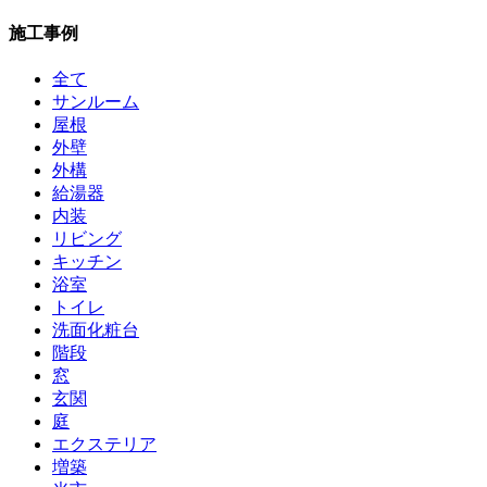
施工事例
全て
サンルーム
屋根
外壁
外構
給湯器
内装
リビング
キッチン
浴室
トイレ
洗面化粧台
階段
窓
玄関
庭
エクステリア
増築