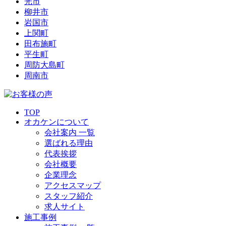
光市
柳井市
岩国市
上関町
田布施町
平生町
周防大島町
周南市
TOP
オカケンについて
会社案内 一覧
選ばれる理由
代表挨拶
会社概要
企業理念
アクセスマップ
スタッフ紹介
求人サイト
施工事例