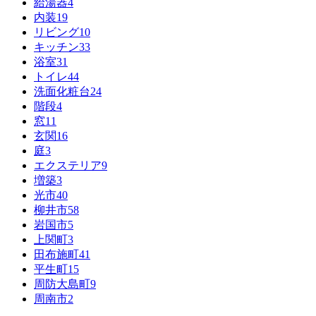
給湯器
4
内装
19
リビング
10
キッチン
33
浴室
31
トイレ
44
洗面化粧台
24
階段
4
窓
11
玄関
16
庭
3
エクステリア
9
増築
3
光市
40
柳井市
58
岩国市
5
上関町
3
田布施町
41
平生町
15
周防大島町
9
周南市
2