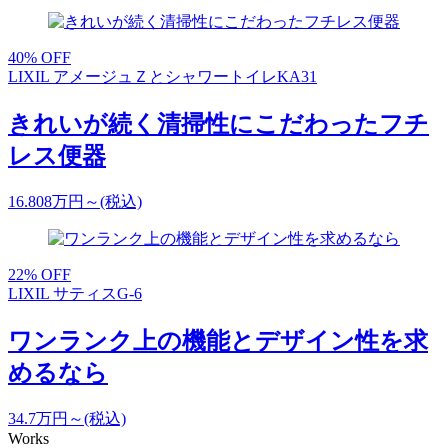
40
% OFF
LIXIL アメージュＺとシャワートイレKA31
きれいが続く清掃性にこだわったフチ
レス便器
16.808
万円～
(税込)
22
% OFF
LIXIL サティスG-6
ワンランク上の機能とデザイン性を求
めるなら
34.7
万円～
(税込)
Works