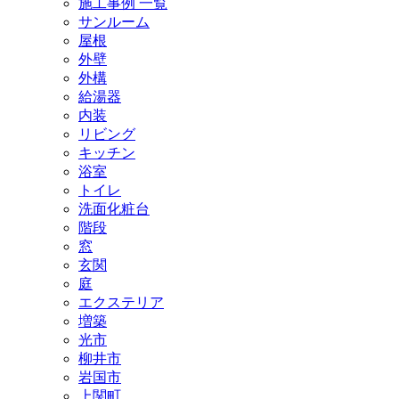
施工事例 一覧
サンルーム
屋根
外壁
外構
給湯器
内装
リビング
キッチン
浴室
トイレ
洗面化粧台
階段
窓
玄関
庭
エクステリア
増築
光市
柳井市
岩国市
上関町