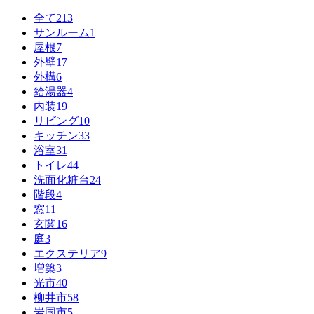
全て
213
サンルーム
1
屋根
7
外壁
17
外構
6
給湯器
4
内装
19
リビング
10
キッチン
33
浴室
31
トイレ
44
洗面化粧台
24
階段
4
窓
11
玄関
16
庭
3
エクステリア
9
増築
3
光市
40
柳井市
58
岩国市
5