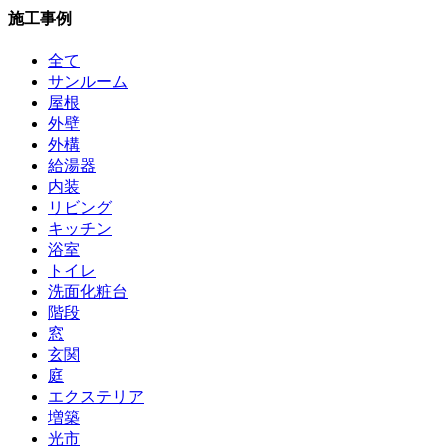
施工事例
全て
サンルーム
屋根
外壁
外構
給湯器
内装
リビング
キッチン
浴室
トイレ
洗面化粧台
階段
窓
玄関
庭
エクステリア
増築
光市