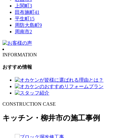
上関町
3
田布施町
41
平生町
15
周防大島町
9
周南市
2
INFORMATION
おすすめ情報
CONSTRUCTION CASE
キッチン・柳井市の施工事例