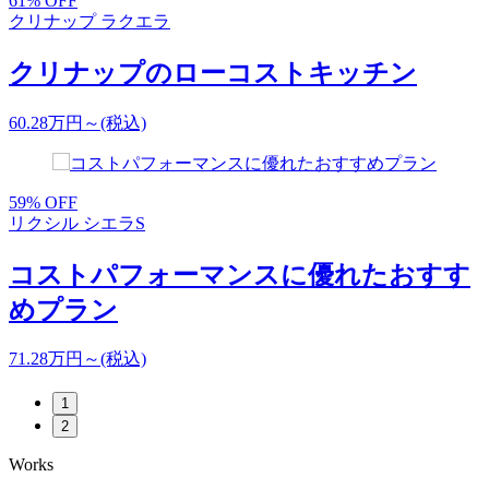
61
% OFF
クリナップ ラクエラ
クリナップのローコストキッチン
60.28
万円～
(税込)
9
59
% OFF
リクシル シエラS
2
コストパフォーマンスに優れたおすす
めプラン
71.28
万円～
(税込)
1
1
2
Works