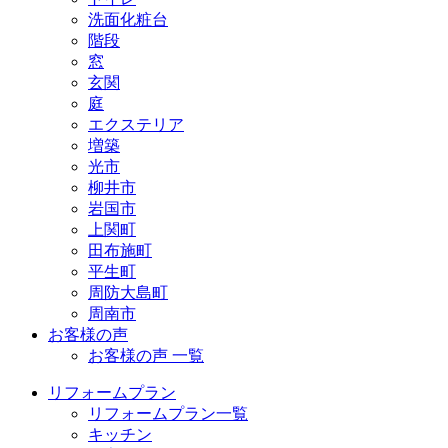
洗面化粧台
階段
窓
玄関
庭
エクステリア
増築
光市
柳井市
岩国市
上関町
田布施町
平生町
周防大島町
周南市
お客様の声
お客様の声 一覧
リフォームプラン
リフォームプラン一覧
キッチン