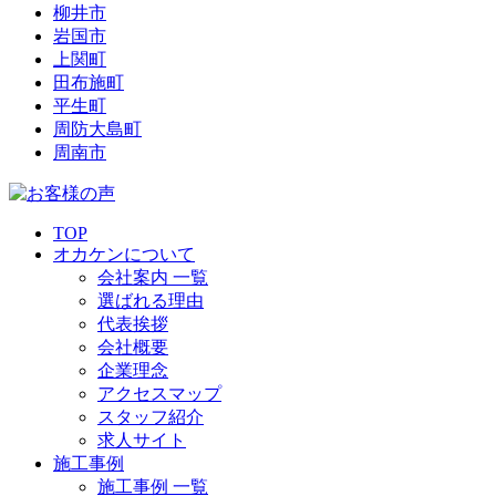
柳井市
岩国市
上関町
田布施町
平生町
周防大島町
周南市
TOP
オカケンについて
会社案内 一覧
選ばれる理由
代表挨拶
会社概要
企業理念
アクセスマップ
スタッフ紹介
求人サイト
施工事例
施工事例 一覧