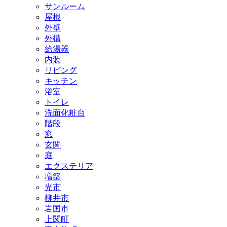
サンルーム
屋根
外壁
外構
給湯器
内装
リビング
キッチン
浴室
トイレ
洗面化粧台
階段
窓
玄関
庭
エクステリア
増築
光市
柳井市
岩国市
上関町