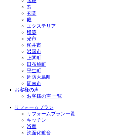
階段
窓
玄関
庭
エクステリア
増築
光市
柳井市
岩国市
上関町
田布施町
平生町
周防大島町
周南市
お客様の声
お客様の声 一覧
リフォームプラン
リフォームプラン一覧
キッチン
浴室
洗面化粧台