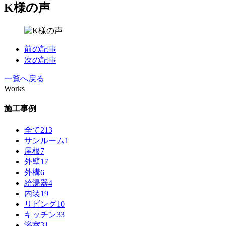
K様の声
前の記事
次の記事
一覧へ戻る
Works
施工事例
全て
213
サンルーム
1
屋根
7
外壁
17
外構
6
給湯器
4
内装
19
リビング
10
キッチン
33
浴室
31