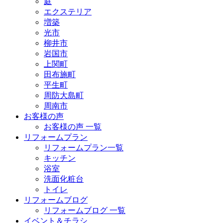
庭
エクステリア
増築
光市
柳井市
岩国市
上関町
田布施町
平生町
周防大島町
周南市
お客様の声
お客様の声 一覧
リフォームプラン
リフォームプラン一覧
キッチン
浴室
洗面化粧台
トイレ
リフォームブログ
リフォームブログ 一覧
イベント＆チラシ