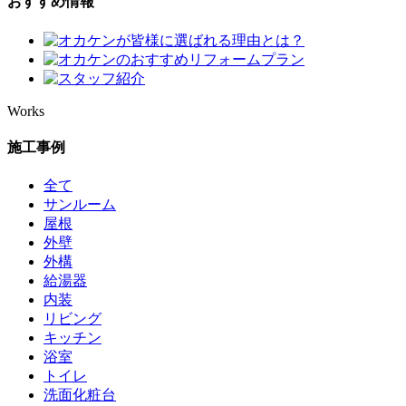
おすすめ情報
Works
施工事例
全て
サンルーム
屋根
外壁
外構
給湯器
内装
リビング
キッチン
浴室
トイレ
洗面化粧台