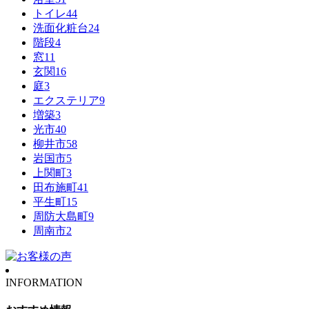
トイレ
44
洗面化粧台
24
階段
4
窓
11
玄関
16
庭
3
エクステリア
9
増築
3
光市
40
柳井市
58
岩国市
5
上関町
3
田布施町
41
平生町
15
周防大島町
9
周南市
2
INFORMATION