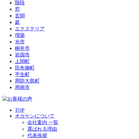
階段
窓
玄関
庭
エクステリア
増築
光市
柳井市
岩国市
上関町
田布施町
平生町
周防大島町
周南市
TOP
オカケンについて
会社案内 一覧
選ばれる理由
代表挨拶