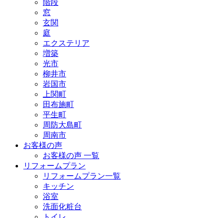
階段
窓
玄関
庭
エクステリア
増築
光市
柳井市
岩国市
上関町
田布施町
平生町
周防大島町
周南市
お客様の声
お客様の声 一覧
リフォームプラン
リフォームプラン一覧
キッチン
浴室
洗面化粧台
トイレ