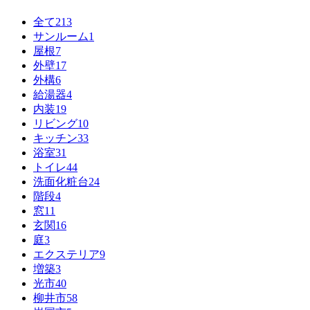
全て
213
サンルーム
1
屋根
7
外壁
17
外構
6
給湯器
4
内装
19
リビング
10
キッチン
33
浴室
31
トイレ
44
洗面化粧台
24
階段
4
窓
11
玄関
16
庭
3
エクステリア
9
増築
3
光市
40
柳井市
58