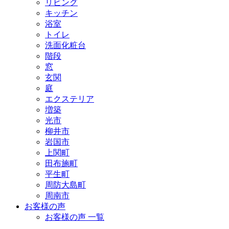
リビング
キッチン
浴室
トイレ
洗面化粧台
階段
窓
玄関
庭
エクステリア
増築
光市
柳井市
岩国市
上関町
田布施町
平生町
周防大島町
周南市
お客様の声
お客様の声 一覧