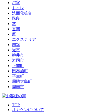
浴室
トイレ
洗面化粧台
階段
窓
玄関
庭
エクステリア
増築
光市
柳井市
岩国市
上関町
田布施町
平生町
周防大島町
周南市
TOP
オカケンについて