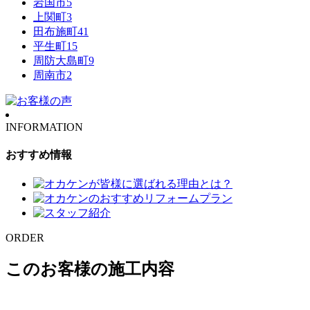
岩国市
5
上関町
3
田布施町
41
平生町
15
周防大島町
9
周南市
2
INFORMATION
おすすめ情報
ORDER
このお客様の施工内容