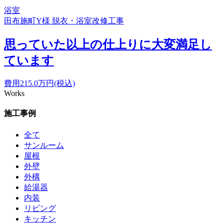
浴室
田布施町Y様 脱衣・浴室改修工事
思っていた以上の仕上りに大変満足し
ています
費用
215.0
万円(税込)
Works
施工事例
全て
サンルーム
屋根
外壁
外構
給湯器
内装
リビング
キッチン