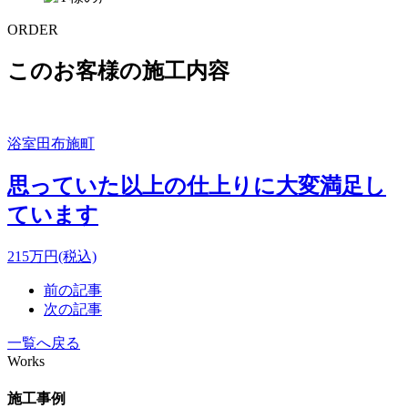
ORDER
このお客様の施工内容
浴室
田布施町
思っていた以上の仕上りに大変満足し
ています
215
万円(税込)
前の記事
次の記事
一覧へ戻る
Works
施工事例