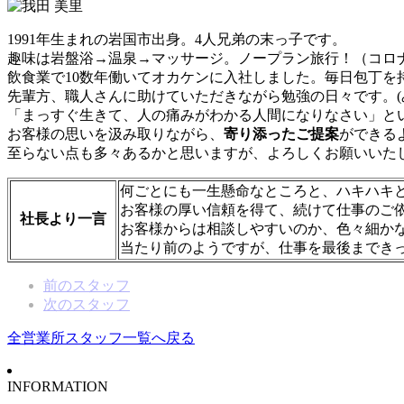
1991年生まれの岩国市出身。4人兄弟の末っ子です。
趣味は岩盤浴→温泉→マッサージ。ノープラン旅行！（コロナで
飲食業で10数年働いてオカケンに入社しました。毎日包丁を
先輩方、職人さんに助けていただきながら勉強の日々です。(
「まっすぐ生きて、人の痛みがわかる人間になりなさい」と
お客様の思いを汲み取りながら、
寄り添ったご提案
ができる
至らない点も多々あるかと思いますが、よろしくお願いいた
何ごとにも一生懸命なところと、ハキハキ
お客様の厚い信頼を得て、続けて仕事のご
社長より一言
お客様からは相談しやすいのか、色々細か
当たり前のようですが、仕事を最後まできっ
前のスタッフ
次のスタッフ
全営業所スタッフ一覧へ戻る
INFORMATION