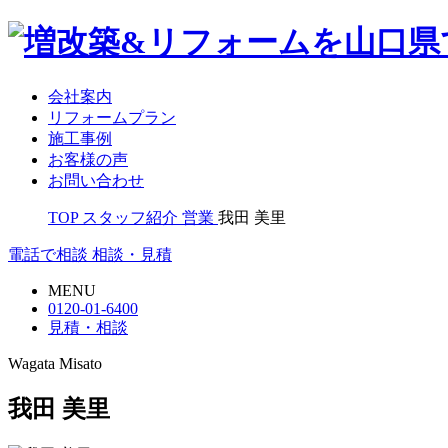
会社案内
リフォームプラン
施工事例
お客様の声
お問い合わせ
TOP
スタッフ紹介
営業
我田 美里
電話で相談
相談・見積
MENU
0120-01-6400
見積・相談
Wagata Misato
我田 美里