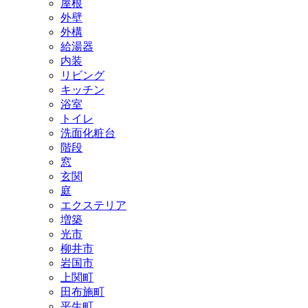
屋根
外壁
外構
給湯器
内装
リビング
キッチン
浴室
トイレ
洗面化粧台
階段
窓
玄関
庭
エクステリア
増築
光市
柳井市
岩国市
上関町
田布施町
平生町