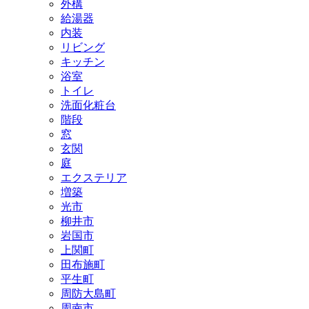
外構
給湯器
内装
リビング
キッチン
浴室
トイレ
洗面化粧台
階段
窓
玄関
庭
エクステリア
増築
光市
柳井市
岩国市
上関町
田布施町
平生町
周防大島町
周南市