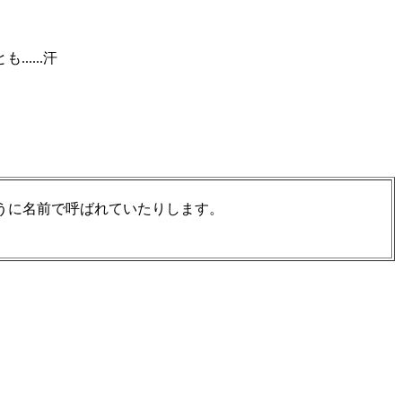
....汗
うに名前で呼ばれていたりします。