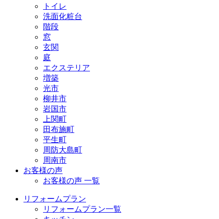
トイレ
洗面化粧台
階段
窓
玄関
庭
エクステリア
増築
光市
柳井市
岩国市
上関町
田布施町
平生町
周防大島町
周南市
お客様の声
お客様の声 一覧
リフォームプラン
リフォームプラン一覧