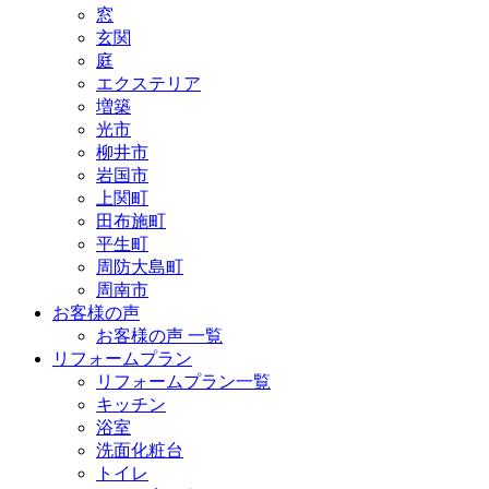
窓
玄関
庭
エクステリア
増築
光市
柳井市
岩国市
上関町
田布施町
平生町
周防大島町
周南市
お客様の声
お客様の声 一覧
リフォームプラン
リフォームプラン一覧
キッチン
浴室
洗面化粧台
トイレ